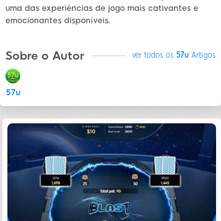
uma das experiências de jogo mais cativantes e
emocionantes disponíveis.
Sobre o Autor
ver todos os
57u
Artigos
57u