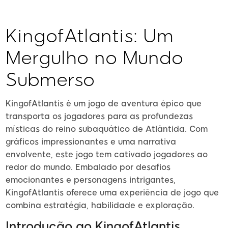
KingofAtlantis: Um
Mergulho no Mundo
Submerso
KingofAtlantis é um jogo de aventura épico que
transporta os jogadores para as profundezas
místicas do reino subaquático de Atlântida. Com
gráficos impressionantes e uma narrativa
envolvente, este jogo tem cativado jogadores ao
redor do mundo. Embalado por desafios
emocionantes e personagens intrigantes,
KingofAtlantis oferece uma experiência de jogo que
combina estratégia, habilidade e exploração.
Introdução ao KingofAtlantis