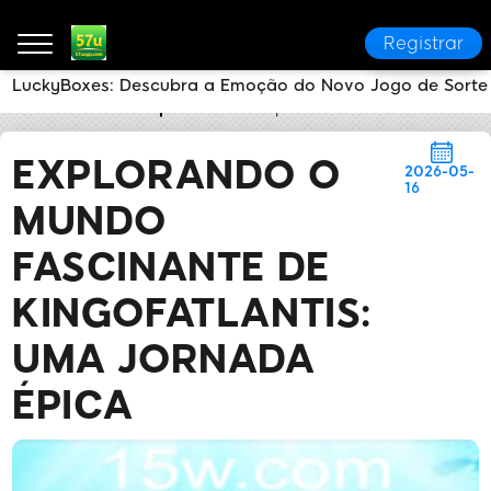
Registrar
LuckyBoxes: Descubra a Emoção do Novo Jogo de Sorte
57u
Notícias Expressas
Explorando o Mundo Fasci
EXPLORANDO O
2026-05-
16
MUNDO
FASCINANTE DE
KINGOFATLANTIS:
UMA JORNADA
ÉPICA