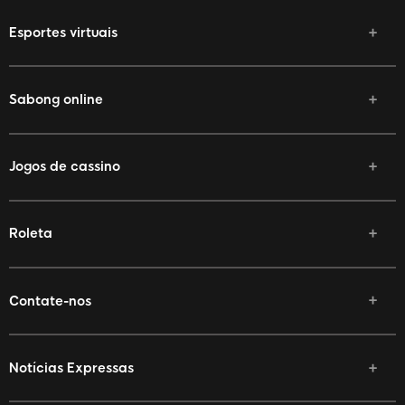
Esportes virtuais
Sabong online
Jogos de cassino
Roleta
Contate-nos
Notícias Expressas