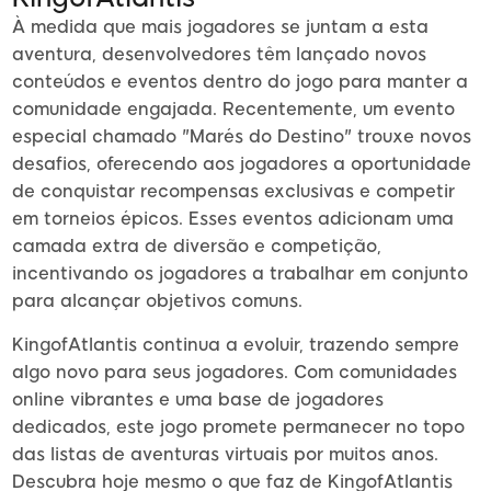
À medida que mais jogadores se juntam a esta
aventura, desenvolvedores têm lançado novos
conteúdos e eventos dentro do jogo para manter a
comunidade engajada. Recentemente, um evento
especial chamado "Marés do Destino" trouxe novos
desafios, oferecendo aos jogadores a oportunidade
de conquistar recompensas exclusivas e competir
em torneios épicos. Esses eventos adicionam uma
camada extra de diversão e competição,
incentivando os jogadores a trabalhar em conjunto
para alcançar objetivos comuns.
KingofAtlantis continua a evoluir, trazendo sempre
algo novo para seus jogadores. Com comunidades
online vibrantes e uma base de jogadores
dedicados, este jogo promete permanecer no topo
das listas de aventuras virtuais por muitos anos.
Descubra hoje mesmo o que faz de KingofAtlantis