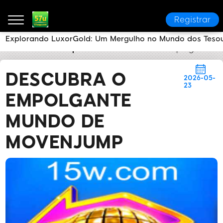
Registrar
Explorando LuxorGold: Um Mergulho no Mundo dos Tesou
57u
Notícias Expressas
Descubra o Empolgante 
DESCUBRA O
2026-05-
23
EMPOLGANTE
MUNDO DE
MOVENJUMP